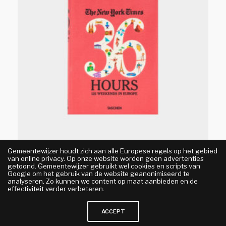
Gemeentewijzer houdt zich aan alle Europese regels op het gebied
van online privacy. Op onze website worden geen advertenties
Mara Marble + Brass Utility
getoond. Gemeentewijzer gebruikt wel cookies en scripts van
€
50,00
Google om het gebruik van de website geanonimiseerd te
analyseren. Zo kunnen we content op maat aanbieden en de
Toevoegen aan winkelwagen
effectiviteit verder verbeteren.
ACCEPT
Cookie verklaring
Disclaimer
Privacybeleid